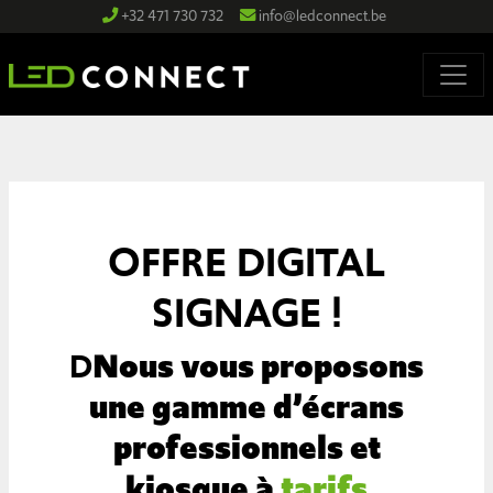
+32 471 730 732
info@ledconnect.be
OFFRE DIGITAL
SIGNAGE !
D
Nous vous proposons
une gamme d’écrans
professionnels et
kiosque à
tarifs