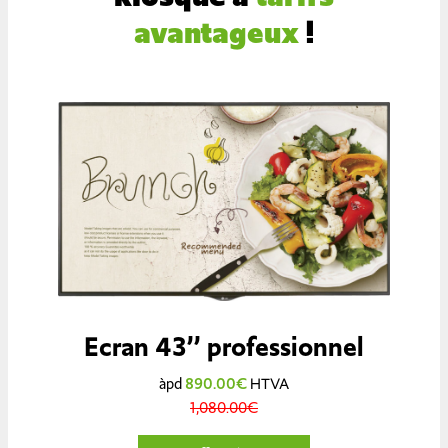
avantageux
!
Ecran 43’’ professionnel
àpd
890.00€
HTVA
1,080.00€