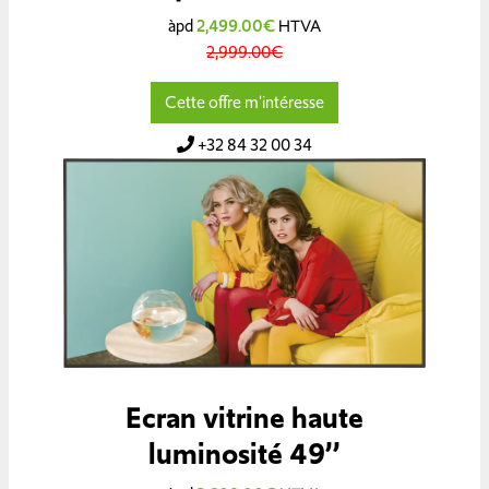
àpd
2,499.00€
HTVA
2,999.00€
Cette offre m'intéresse
+32 84 32 00 34
Ecran vitrine haute
luminosité 49’’