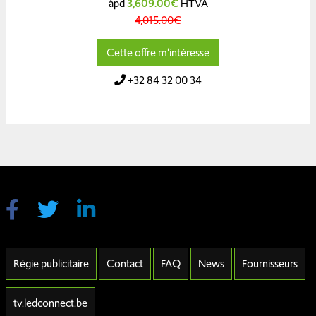
àpd
3,609.00€
HTVA
4,015.00€
Cette offre m'intéresse
+32 84 32 00 34
Régie publicitaire
Contact
FAQ
News
Fournisseurs
tv.ledconnect.be